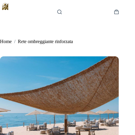
Salta
al
contenuto
Carrello
Home
/
Rete ombreggiante rinforzata