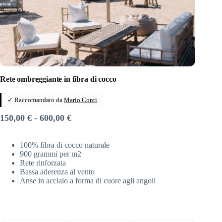
Rete ombreggiante in fibra di cocco
✓ Raccomandato da
Mario Conti
Fascia
150,00
€
-
600,00
€
di
prezzo:
100% fibra di cocco naturale
da
900 grammi per m2
150,00 €
Rete rinforzata
a
Bassa aderenza al vento
600,00 €
Anse in acciaio a forma di cuore agli angoli