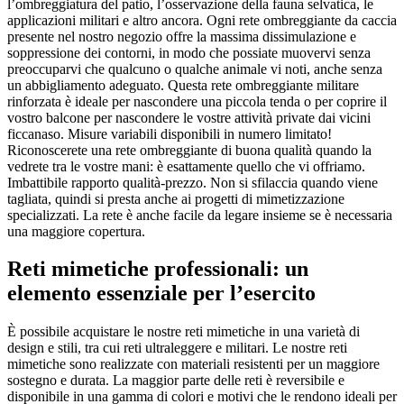
l’ombreggiatura del patio, l’osservazione della fauna selvatica, le
applicazioni militari e altro ancora. Ogni rete ombreggiante da caccia
presente nel nostro negozio offre la massima dissimulazione e
soppressione dei contorni, in modo che possiate muovervi senza
preoccuparvi che qualcuno o qualche animale vi noti, anche senza
un abbigliamento adeguato. Questa rete ombreggiante militare
rinforzata è ideale per nascondere una piccola tenda o per coprire il
vostro balcone per nascondere le vostre attività private dai vicini
ficcanaso. Misure variabili disponibili in numero limitato!
Riconoscerete una rete ombreggiante di buona qualità quando la
vedrete tra le vostre mani: è esattamente quello che vi offriamo.
Imbattibile rapporto qualità-prezzo. Non si sfilaccia quando viene
tagliata, quindi si presta anche ai progetti di mimetizzazione
specializzati. La rete è anche facile da legare insieme se è necessaria
una maggiore copertura.
Reti mimetiche professionali: un
elemento essenziale per l’esercito
È possibile acquistare le nostre reti mimetiche in una varietà di
design e stili, tra cui reti ultraleggere e militari. Le nostre reti
mimetiche sono realizzate con materiali resistenti per un maggiore
sostegno e durata. La maggior parte delle reti è reversibile e
disponibile in una gamma di colori e motivi che le rendono ideali per