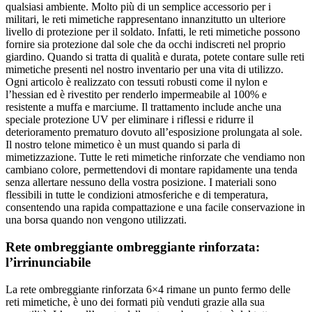
qualsiasi ambiente. Molto più di un semplice accessorio per i
militari, le reti mimetiche rappresentano innanzitutto un ulteriore
livello di protezione per il soldato. Infatti, le reti mimetiche possono
fornire sia protezione dal sole che da occhi indiscreti nel proprio
giardino. Quando si tratta di qualità e durata, potete contare sulle reti
mimetiche presenti nel nostro inventario per una vita di utilizzo.
Ogni articolo è realizzato con tessuti robusti come il nylon e
l’hessian ed è rivestito per renderlo impermeabile al 100% e
resistente a muffa e marciume. Il trattamento include anche una
speciale protezione UV per eliminare i riflessi e ridurre il
deterioramento prematuro dovuto all’esposizione prolungata al sole.
Il nostro telone mimetico è un must quando si parla di
mimetizzazione. Tutte le reti mimetiche rinforzate che vendiamo non
cambiano colore, permettendovi di montare rapidamente una tenda
senza allertare nessuno della vostra posizione. I materiali sono
flessibili in tutte le condizioni atmosferiche e di temperatura,
consentendo una rapida compattazione e una facile conservazione in
una borsa quando non vengono utilizzati.
Rete ombreggiante ombreggiante rinforzata:
l’irrinunciabile
La rete ombreggiante rinforzata 6×4 rimane un punto fermo delle
reti mimetiche, è uno dei formati più venduti grazie alla sua