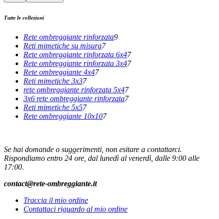
Tutte le collezioni
Rete ombreggiante rinforzata
9
Reti mimetiche su misura
7
Rete ombreggiante rinforzata 6x4
7
Rete ombreggiante rinforzata 3x4
7
Rete ombreggiante 4x4
7
Reti mimetiche 3x3
7
rete ombreggiante rinforzata 5x4
7
3x6 rete ombreggiante rinforzata
7
Reti mimetiche 5x5
7
Rete ombreggiante 10x10
7
CONTATTO
Se hai domande o suggerimenti, non esitare a contattarci.
Rispondiamo entro 24 ore, dal lunedì al venerdì, dalle 9:00 alle
17:00.
contact@rete-ombreggiante.it
Traccia il mio ordine
Contattaci riguardo al mio ordine