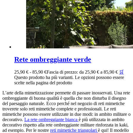
Rete ombreggiante verde
25,90
€
-
85,90
€
Fascia di prezzo: da 25,90 € a 85,90 €
🛒
Questo prodotto ha più varianti. Le opzioni possono essere
scelte nella pagina del prodotto
L’arte della mimetizzazione permette di passare inosservati. Una rete
ombreggiante di buona qualità è quella che non disturba il disegno
del paesaggio naturale. Ecco perché nel negozio di reti mimetiche
troverete solo reti mimetiche complete e professionali. Le reti
mimetiche possono essere utilizzate in due modi: in ambito militare o
decorativo.
La rete ombreggiante bianca
è più utilizzata in ambito
decorativo rispetto alla rete ombreggiante militare rinforzata in kaki,
ad esempio. Per le nostre
reti mimetiche triangolari
è qui! Il modello