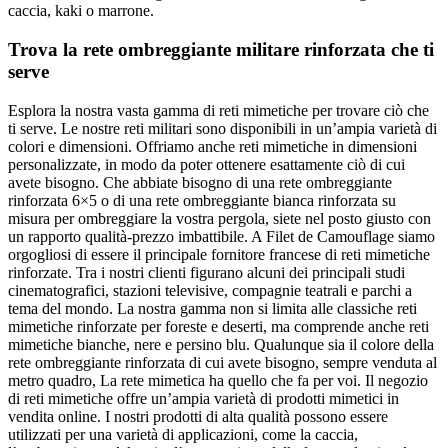
caccia, kaki o marrone.
Trova la rete ombreggiante militare rinforzata che ti
serve
Esplora la nostra vasta gamma di reti mimetiche per trovare ciò che
ti serve. Le nostre reti militari sono disponibili in un’ampia varietà di
colori e dimensioni. Offriamo anche reti mimetiche in dimensioni
personalizzate, in modo da poter ottenere esattamente ciò di cui
avete bisogno. Che abbiate bisogno di una rete ombreggiante
rinforzata 6×5 o di una rete ombreggiante bianca rinforzata su
misura per ombreggiare la vostra pergola, siete nel posto giusto con
un rapporto qualità-prezzo imbattibile. A Filet de Camouflage siamo
orgogliosi di essere il principale fornitore francese di reti mimetiche
rinforzate. Tra i nostri clienti figurano alcuni dei principali studi
cinematografici, stazioni televisive, compagnie teatrali e parchi a
tema del mondo. La nostra gamma non si limita alle classiche reti
mimetiche rinforzate per foreste e deserti, ma comprende anche reti
mimetiche bianche, nere e persino blu. Qualunque sia il colore della
rete ombreggiante rinforzata di cui avete bisogno, sempre venduta al
metro quadro, La rete mimetica ha quello che fa per voi. Il negozio
di reti mimetiche offre un’ampia varietà di prodotti mimetici in
vendita online. I nostri prodotti di alta qualità possono essere
utilizzati per una varietà di applicazioni, come la caccia,