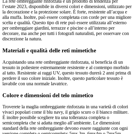
La rete ombreggiante rinforzata è un prodotto di tendenza per
l’estate 2023, disponibile in diversi colori e dimensioni, utilizzato per
la decorazione e la protezione solare. È forte, resistente all’acqua e
alla muffa. Inoltre, può essere completata con corde per una migliore
scelta e qualità. Questo tipo di rete può essere utilizzata all’esterno
per ombreggiare giardini, terrazze e piscine o all’interno per
decorare, ma anche per tutti i fotografi naturalisti, per osservare con
discrezione la natura.
Materiali e qualità delle reti mimetiche
Acquistando una rete ombreggiante rinforzata, si beneficia di un
tessuto in poliestere estremamente resistente e al contempo morbido
al tatto. Resistente ai raggi UV, questo tessuto durerà 2 anni prima di
perdere il suo colore iniziale. Inoltre, questo particolare tessuto è
lavabile con una normale lavatrice.
Colore e dimensioni del telo mimetico
Troverete la maglia ombreggiante rinforzata in una varietà di colori
vivaci popolari come il blu navy, il grigio scuro o il bianco militare.
È inoltre possibile scegliere tra una tolleranza completa o
semicompleta che si adatta meglio all’ambiente. Le dimensioni
standard della rete ombreggiante devono essere raggiunte con ogni
versione completa o semicompleta: 5mx 3m, 6mx4m o 7mx5m.