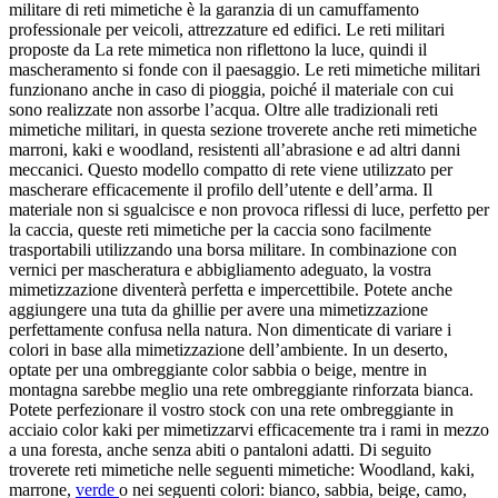
militare di reti mimetiche è la garanzia di un camuffamento
professionale per veicoli, attrezzature ed edifici. Le reti militari
proposte da La rete mimetica non riflettono la luce, quindi il
mascheramento si fonde con il paesaggio. Le reti mimetiche militari
funzionano anche in caso di pioggia, poiché il materiale con cui
sono realizzate non assorbe l’acqua. Oltre alle tradizionali reti
mimetiche militari, in questa sezione troverete anche reti mimetiche
marroni, kaki e woodland, resistenti all’abrasione e ad altri danni
meccanici. Questo modello compatto di rete viene utilizzato per
mascherare efficacemente il profilo dell’utente e dell’arma. Il
materiale non si sgualcisce e non provoca riflessi di luce, perfetto per
la caccia, queste reti mimetiche per la caccia sono facilmente
trasportabili utilizzando una borsa militare. In combinazione con
vernici per mascheratura e abbigliamento adeguato, la vostra
mimetizzazione diventerà perfetta e impercettibile. Potete anche
aggiungere una tuta da ghillie per avere una mimetizzazione
perfettamente confusa nella natura. Non dimenticate di variare i
colori in base alla mimetizzazione dell’ambiente. In un deserto,
optate per una ombreggiante color sabbia o beige, mentre in
montagna sarebbe meglio una rete ombreggiante rinforzata bianca.
Potete perfezionare il vostro stock con una rete ombreggiante in
acciaio color kaki per mimetizzarvi efficacemente tra i rami in mezzo
a una foresta, anche senza abiti o pantaloni adatti. Di seguito
troverete reti mimetiche nelle seguenti mimetiche: Woodland, kaki,
marrone,
verde
o nei seguenti colori: bianco, sabbia, beige, camo,