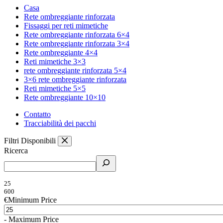
Casa
Rete ombreggiante rinforzata
Fissaggi per reti mimetiche
Rete ombreggiante rinforzata 6×4
Rete ombreggiante rinforzata 3×4
Rete ombreggiante 4×4
Reti mimetiche 3×3
rete ombreggiante rinforzata 5×4
3×6 rete ombreggiante rinforzata
Reti mimetiche 5×5
Rete ombreggiante 10×10
Contatto
Tracciabilità dei pacchi
Filtri Disponibili
Ricerca
25
600
€
Minimum Price
-
Maximum Price