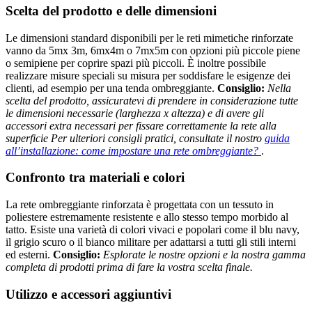
Scelta del prodotto e delle dimensioni
Le dimensioni standard disponibili per le reti mimetiche rinforzate
vanno da 5mx 3m, 6mx4m o 7mx5m con opzioni più piccole piene
o semipiene per coprire spazi più piccoli. È inoltre possibile
realizzare misure speciali su misura per soddisfare le esigenze dei
clienti, ad esempio per una tenda ombreggiante.
Consiglio:
Nella
scelta del prodotto, assicuratevi di prendere in considerazione tutte
le dimensioni necessarie (larghezza x altezza) e di avere gli
accessori extra necessari per fissare correttamente la rete alla
superficie
Per ulteriori consigli pratici, consultate il nostro
guida
all’installazione: come impostare una rete ombreggiante?
.
Confronto tra materiali e colori
La rete ombreggiante rinforzata è progettata con un tessuto in
poliestere estremamente resistente e allo stesso tempo morbido al
tatto. Esiste una varietà di colori vivaci e popolari come il blu navy,
il grigio scuro o il bianco militare per adattarsi a tutti gli stili interni
ed esterni.
Consiglio:
Esplorate le nostre opzioni e la nostra gamma
completa di prodotti prima di fare la vostra scelta finale.
Utilizzo e accessori aggiuntivi