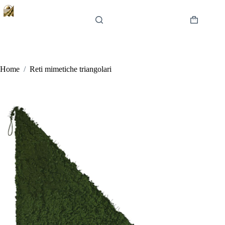
Salta
al
contenuto
Carrello
Home
/
Reti mimetiche triangolari