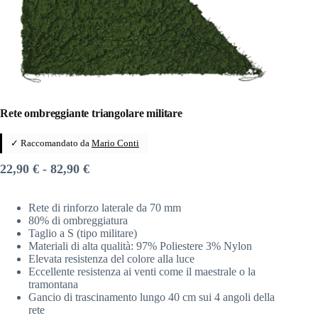
Rete ombreggiante triangolare militare
✓ Raccomandato da
Mario Conti
Fascia
22,90
€
-
82,90
€
di
prezzo:
Rete di rinforzo laterale da 70 mm
da
80% di ombreggiatura
22,90 €
Taglio a S (tipo militare)
a
Materiali di alta qualità: 97% Poliestere 3% Nylon
82,90 €
Elevata resistenza del colore alla luce
Eccellente resistenza ai venti come il maestrale o la
tramontana
Gancio di trascinamento lungo 40 cm sui 4 angoli della
rete