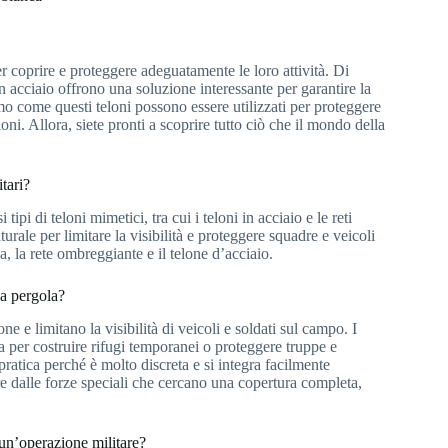
r coprire e proteggere adeguatamente le loro attività. Di
n acciaio offrono una soluzione interessante per garantire la
mo come questi teloni possono essere utilizzati per proteggere
ioni. Allora, siete pronti a scoprire tutto ciò che il mondo della
itari?
ipi di teloni mimetici, tra cui i teloni in acciaio e le reti
rale per limitare la visibilità e proteggere squadre e veicoli
ca, la rete ombreggiante e il telone d’acciaio.
ua pergola?
e e limitano la visibilità di veicoli e soldati sul campo. I
ta per costruire rifugi temporanei o proteggere truppe e
 pratica perché è molto discreta e si integra facilmente
re dalle forze speciali che cercano una copertura completa,
 un’operazione militare?