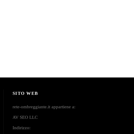
SITO WEB
rete-ombreggiante.it appartiene a:
AV SEO LLC
Indirizzo: