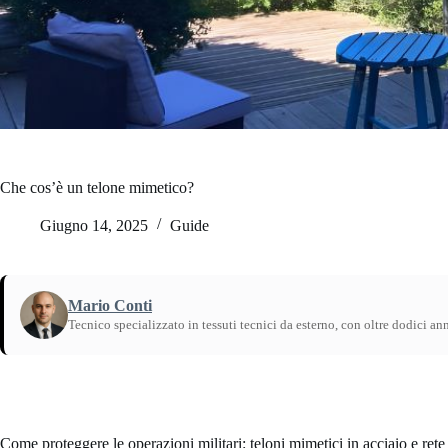
Che cos’è un telone mimetico?
Giugno 14, 2025
Guide
Mario Conti
Tecnico specializzato in tessuti tecnici da esterno, con oltre dodici an
Home
/
Guide
Come proteggere le operazioni militari: teloni mimetici in acciaio e rete