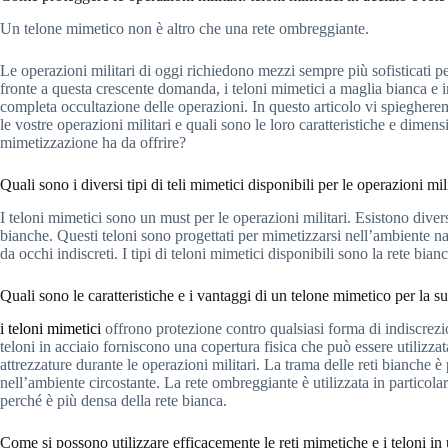
Un telone mimetico non è altro che una rete ombreggiante.
Le operazioni militari di oggi richiedono mezzi sempre più sofisticati pe
fronte a questa crescente domanda, i teloni mimetici a maglia bianca e i
completa occultazione delle operazioni. In questo articolo vi spieghere
le vostre operazioni militari e quali sono le loro caratteristiche e dimens
mimetizzazione ha da offrire?
Quali sono i diversi tipi di teli mimetici disponibili per le operazioni mil
I teloni mimetici sono un must per le operazioni militari. Esistono diversi t
bianche. Questi teloni sono progettati per mimetizzarsi nell’ambiente natu
da occhi indiscreti. I tipi di teloni mimetici disponibili sono la rete bian
Quali sono le caratteristiche e i vantaggi di un telone mimetico per la s
i teloni mimetici
offrono protezione contro qualsiasi forma di indiscrezion
teloni in acciaio forniscono una copertura fisica che può essere utilizza
attrezzature durante le operazioni militari. La trama delle reti bianche è
nell’ambiente circostante. La rete ombreggiante è utilizzata in particola
perché è più densa della rete bianca.
Come si possono utilizzare efficacemente le reti mimetiche e i teloni in