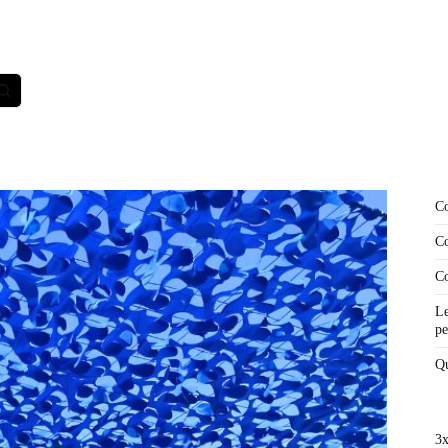
Co
Co
Co
Le
pe
Qu
3x