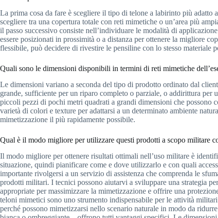
La prima cosa da fare è scegliere il tipo di telone a labirinto più adatto 
scegliere tra una copertura totale con reti mimetiche o un’area più ampia
il passo successivo consiste nell’individuare le modalità di applicazione 
essere posizionati in prossimità o a distanza per ottenere la migliore cop
flessibile, può decidere di rivestire le pensiline con lo stesso materiale 
Quali sono le dimensioni disponibili in termini di reti mimetiche dell’ese
Le dimensioni variano a seconda del tipo di prodotto ordinato dal clien
grande, sufficiente per un riparo completo o parziale, o addirittura pe
piccoli pezzi di pochi metri quadrati a grandi dimensioni che possono cop
varietà di colori e texture per adattarsi a un determinato ambiente natura
mimetizzazione il più rapidamente possibile.
Qual è il modo migliore per utilizzare questi prodotti a scopo militare
Il modo migliore per ottenere risultati ottimali nell’uso militare è identi
situazione, quindi pianificare come e dove utilizzarlo e con quali accesso
importante rivolgersi a un servizio di assistenza che comprenda le sfum
prodotti militari. I tecnici possono aiutarvi a sviluppare una strategia pe
appropriate per massimizzare la mimetizzazione e offrire una protezione o
teloni mimetici sono uno strumento indispensabile per le attività militari
perché possono mimetizzarsi nello scenario naturale in modo da ridurre al 
bianca o ombreggiante – offrono tutti vantaggi specifici. Le dimensioni, 