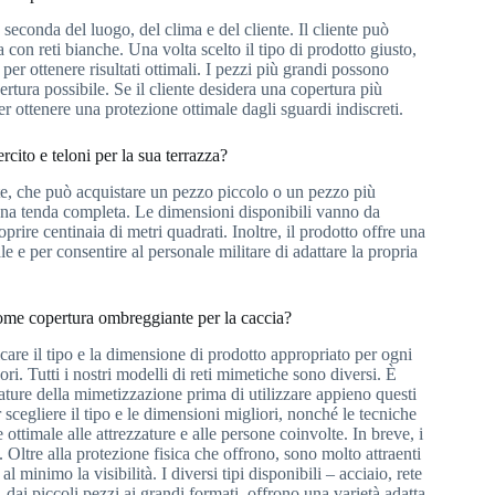
a seconda del luogo, del clima e del cliente. Il cliente può
 con reti bianche. Una volta scelto il tipo di prodotto giusto,
per ottenere risultati ottimali. I pezzi più grandi possono
ertura possibile. Se il cliente desidera una copertura più
per ottenere una protezione ottimale dagli sguardi indiscreti.
rcito e teloni per la sua terrazza?
te, che può acquistare un pezzo piccolo o un pezzo più
r una tenda completa. Le dimensioni disponibili vanno da
rire centinaia di metri quadrati. Inoltre, il prodotto offre una
le e per consentire al personale militare di adattare la propria
 come copertura ombreggiante per la caccia?
ficare il tipo e la dimensione di prodotto appropriato per ogni
ri. Tutti i nostri modelli di reti mimetiche sono diversi. È
ature della mimetizzazione prima di utilizzare appieno questi
r scegliere il tipo e le dimensioni migliori, nonché le tecniche
ttimale alle attrezzature e alle persone coinvolte. In breve, i
. Oltre alla protezione fisica che offrono, sono molto attraenti
minimo la visibilità. I diversi tipi disponibili – acciaio, rete
dai piccoli pezzi ai grandi formati, offrono una varietà adatta